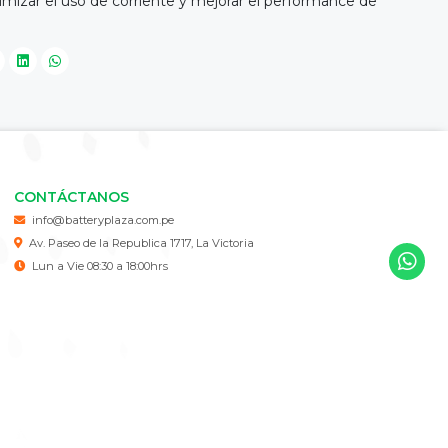
imizar el uso de corriente y mejorar el performance de
CONTÁCTANOS
info@batteryplaza.com.pe
Av. Paseo de la Republica 1717, La Victoria
Lun a Vie 08:30 a 18:00hrs