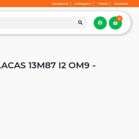
Facebook
Instagram
Tiktok
Youtube
0
LACAS 13M87 I2 OM9 -