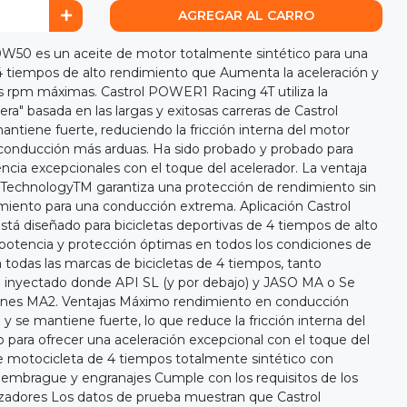
AGREGAR AL CARRO
W50 es un aceite de motor totalmente sintético para una
tiempos de alto rendimiento que Aumenta la aceleración y
as rpm máximas. Castrol POWER1 Racing 4T utiliza la
era" basada en las largas y exitosas carreras de Castrol
mantiene fuerte, reduciendo la fricción interna del motor
 conducción más arduas. Ha sido probado y probado para
ncia excepcionales con el toque del acelerador. La ventaja
e TechnologyTM garantiza una protección de rendimiento sin
miento para una conducción extrema. Aplicación Castrol
 diseñado para bicicletas deportivas de 4 tiempos de alto
potencia y protección óptimas en todos los condiciones de
todas las marcas de bicicletas de 4 tiempos, tanto
 inyectado donde API SL (y por debajo) y JASO MA o Se
iones MA2. Ventajas Máximo rendimiento en conducción
 y se mantiene fuerte, lo que reduce la fricción interna del
ara ofrecer una aceleración excepcional con el toque del
e motocicleta de 4 tiempos totalmente sintético con
 embrague y engranajes Cumple con los requisitos de los
zadores Los datos de prueba muestran que Castrol