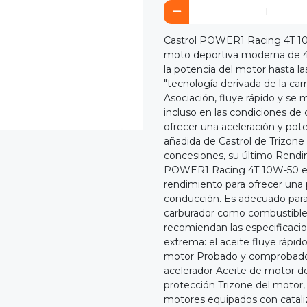
Castrol POWER1 Racing 4T 10
moto deportiva moderna de 4 
la potencia del motor hasta l
"tecnología derivada de la carr
Asociación, fluye rápido y se 
incluso en las condiciones de
ofrecer una aceleración y pote
añadida de Castrol de Trizon
concesiones, su último Rendi
POWER1 Racing 4T 10W-50 está
rendimiento para ofrecer una 
conducción. Es adecuado para 
carburador como combustible
recomiendan las especificac
extrema: el aceite fluye rápido
motor Probado y comprobado p
acelerador Aceite de motor d
protección Trizone del motor,
motores equipados con catali